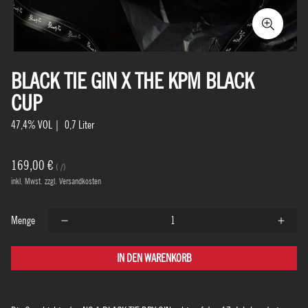
BLACK TIE GIN X THE KPM BLACK
CUP
47,4% VOL | 0,7 Liter
169,00 €
STÜCKPREIS
PRO
/
inkl. Mwst. zzgl. Versandkosten
Menge
IN DEN WARENKORB