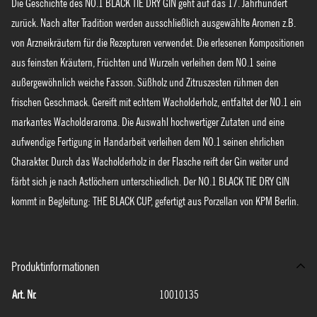
Die Geschichte des NO.1 BLACK TIE DRY GIN geht auf das 17. Jahrhundert
zurück. Nach alter Tradition werden ausschließlich ausgewählte Aromen z.B.
von Arzneikräutern für die Rezepturen verwendet. Die erlesenen Kompositionen
aus feinsten Kräutern, Früchten und Wurzeln verleihen dem NO.1 seine
außergewöhnlich weiche Fasson. Süßholz und Zitruszesten rühmen den
frischen Geschmack. Gereift mit echtem Wacholderholz, entfaltet der NO.1 ein
markantes Wacholderaroma. Die Auswahl hochwertiger Zutaten und eine
aufwendige Fertigung in Handarbeit verleihen dem NO.1 seinen ehrlichen
Charakter. Durch das Wacholderholz in der Flasche reift der Gin weiter und
färbt sich je nach Astlöchern unterschiedlich. Der NO.1 BLACK TIE DRY GIN
kommt in Begleitung: THE BLACK CUP, gefertigt aus Porzellan von KPM Berlin.
Produktinformationen
Art. Nr.
10010135